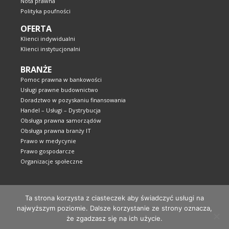
Nota prawna
Polityka poufności
OFERTA
Klienci indywidualni
Klienci instytucjonalni
BRANŻE
Pomoc prawna w bankowości
Usługi prawne budownictwo
Doradztwo w pozyskaniu finansowania
Handel – Usługi – Dystrybucja
Obsługa prawna samorządów
Obsługa prawna branży IT
Prawo w medycynie
Prawo gospodarcze
Organizacje społeczne
Ta strona korzysta z ciasteczek aby świadczyć usługi na
najwyższym poziomie. Dalsze korzystanie ze strony oznacza,
że zgadzasz się na ich użycie.