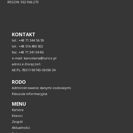
REGON: 932 966 273
KONTAKT
tel.: +48 71 344 56 59
tel.: +48 516 486 502
fax: +48 71 341 04 86
e-mail: kancelaria@iurico.pl
adres e-Doręczeń:
AE:PL-78317-90743-ISHSR-34
RODO
Administrowanie danymi osobowymi
Klauzula informacyjna
MENU
Kariera
Klienci
Zespół
Aktualności